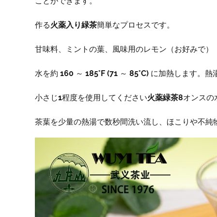
ことができます。
作る
火薬入り緑茶
簡単なプロセスです。
甘味料、ミントの葉、風味用のレモン（お好みで）
水を約 160 ～ 185°F (71 ～ 85°C) に
小さじ1程度を使用してください
火薬緑茶
8オンスの
茶葉を少量の熱湯で数秒間洗い流し、ほこりや不純