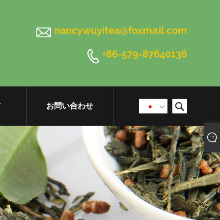

nancywuyitea@foxmail.com

+86-579-87640136

信
お問い合わせ
