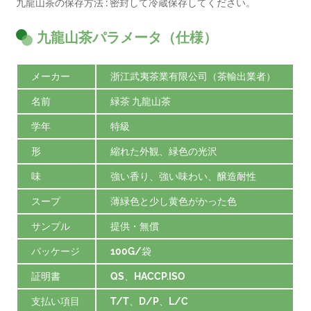
九龍山茶の保存方法 : 密封して冷蔵保存してください。
九龍山茶パラメータ（仕様）
メーカー
浙江武夷茶業有限公司（茶輸出業者）
名前
緑茶 九龍山茶
学年
特級
形
縮れた外観、緑色の光沢
味
強い香り、強い味わい、醸造耐性
スープ
薄緑色と少し黄色がかった色
サンプル
提供・無償
パッケージ
100G/袋
証明書
QS、HACCP.ISO
支払い項目
T/T、D/P、L/C