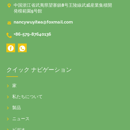

中国浙江省武夷県望寨鎮8号王陵線武威産業集積開
発模範園5号館

nancywuyitea@foxmail.com

+86-579-87640136
クイック ナビゲーション
家
私たちについて
製品
ニュース
ビデオ