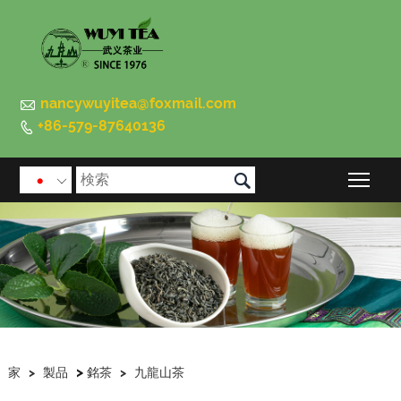

nancywuyitea@foxmail.com
+86-579-87640136


メイ

>
家
>
製品
銘茶
>
九龍山茶