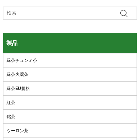
製品
緑茶チュンミ茶
緑茶火薬茶
緑茶EU規格
紅茶
銘茶
ウーロン茶